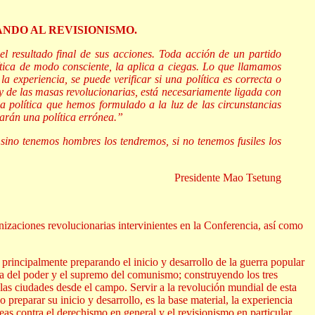
NDO AL REVISIONISMO.
 el resultado final de sus acciones. Toda acción de un partido
lítica de modo consciente, la aplica a ciegas. Lo que llamamos
 la experiencia, se puede verificar si una política es correcta o
 y de las masas revolucionarias, está necesariamente ligada con
la política que hemos formulado a la luz de las circunstancias
carán una política errónea.”
; sino tenemos hombres los tendremos, si no tenemos fusiles los
Presidente Mao Tsetung
izaciones revolucionarias intervinientes en la Conferencia, así como
principalmente preparando el inicio y desarrollo de la guerra popular
ta del poder y el supremo del comunismo; construyendo los tres
 las ciudades desde el campo. Servir a la revolución mundial de esta
reparar su inicio y desarrollo, es la base material, la experiencia
eas contra el derechismo en general y el revisionismo en particular.