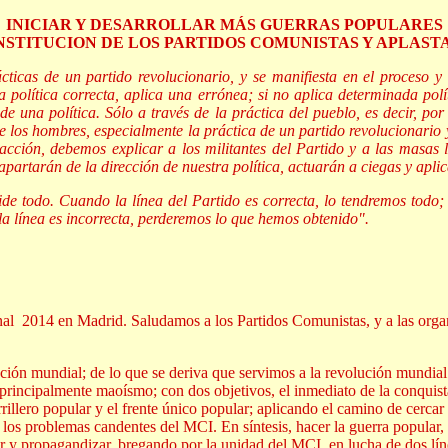
INICIAR Y DESARROLLAR MÁS GUERRAS POPULARES
STITUCION DE LOS PARTIDOS COMUNISTAS Y APLASTA
cticas de un partido revolucionario, y se manifiesta en el proceso y
una política correcta, aplica una errónea; si no aplica determinada po
de una política. Sólo a través de la práctica del pueblo, es decir, por
e los hombres, especialmente la práctica de un partido revolucionario
acción, debemos explicar a los militantes del Partido y a las masas 
apartarán de la dirección de nuestra política, actuarán a ciegas y apli
cide todo. Cuando la línea del Partido es correcta, lo tendremos todo
la línea es incorrecta, perderemos lo que hemos obtenido".
nal 2014 en Madrid. Saludamos a los Partidos Comunistas, y a las organ
ción mundial; de lo que se deriva que servimos a la revolución mundial 
principalmente maoísmo; con dos objetivos, el inmediato de la conquis
rrillero popular y el frente único popular; aplicando el camino de cercar
os problemas candentes del MCI. En síntesis, hacer la guerra popular, o p
zar y propagandizar, bregando por la unidad del MCI, en lucha de dos lín