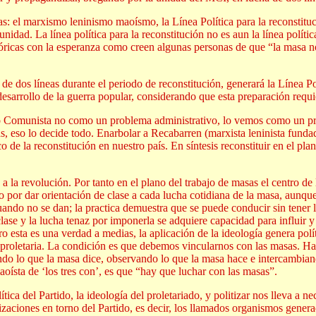
as: el marxismo leninismo maoísmo, la Línea Política para la reconstituc
unidad. La línea política para la reconstitución no es aun la línea polít
óricas con la esperanza como creen algunas personas de que “la masa no
a de dos líneas durante el periodo de reconstitución, generará la Línea 
desarrollo de la guerra popular, considerando que esta preparación requ
do Comunista no como un problema administrativo, lo vemos como un pr
ctas, eso lo decide todo. Enarbolar a Recabarren (marxista leninista fun
e la reconstitución en nuestro país. En síntesis reconstituir en el plano
 la revolución. Por tanto en el plano del trabajo de masas el centro de 
por dar orientación de clase a cada lucha cotidiana de la masa, aunque
ando no se dan; la practica demuestra que se puede conducir sin tener la
lase y la lucha tenaz por imponerla se adquiere capacidad para influir y 
 esta es una verdad a medias, la aplicación de la ideología genera políti
a proletaria. La condición es que debemos vincularnos con las masas. H
do lo que la masa dice, observando lo que la masa hace e intercambiand
oísta de ‘los tres con’, es que “hay que luchar con las masas”.
ítica del Partido, la ideología del proletariado, y politizar nos lleva a n
anizaciones en torno del Partido, es decir, los llamados organismos gene