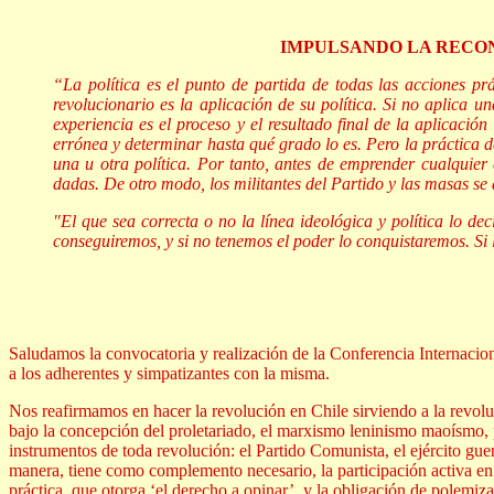
IMPULSANDO LA RECON
“La política es el punto de partida de todas las acciones prá
revolucionario es la aplicación de su política. Si no aplica 
experiencia es el proceso y el resultado final de la aplicación 
errónea y determinar hasta qué grado lo es. Pero la práctica d
una u otra política. Por tanto, antes de emprender cualquier 
dadas. De otro modo, los militantes del Partido y las masas se 
"El que sea correcta o no la línea ideológica y política lo de
conseguiremos, y si no tenemos el poder lo conquistaremos. Si 
Saludamos la convocatoria y realización de la Conferencia Internacio
a los adherentes y simpatizantes con la misma.
Nos reafirmamos en hacer la revolución en Chile sirviendo a la revolu
bajo la concepción del proletariado, el marxismo leninismo maoísmo, 
instrumentos de toda revolución: el Partido Comunista, el ejército gue
manera, tiene como complemento necesario, la participación activa en l
práctica, que otorga ‘el derecho a opinar’, y la obligación de polemi