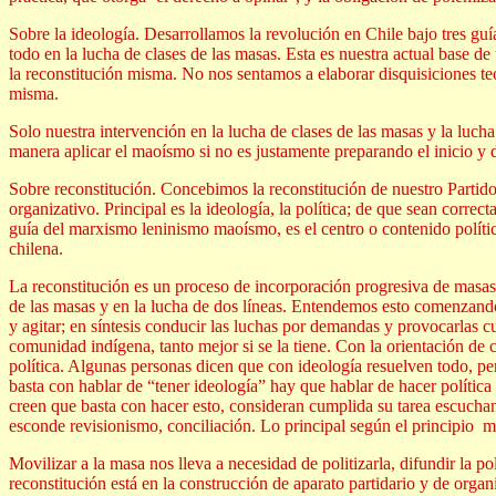
Sobre la ideología. Desarrollamos la revolución en Chile bajo tres guí
todo en la lucha de clases de las masas. Esta es nuestra actual base de 
la reconstitución misma. No nos sentamos a elaborar disquisiciones te
misma.
Solo nuestra intervención en la lucha de clases de las masas y la luch
manera aplicar el maoísmo si no es justamente preparando el inicio y 
Sobre reconstitución. Concebimos la reconstitución de nuestro Parti
organizativo. Principal es la ideología, la política; de que sean corre
guía del marxismo leninismo maoísmo, es el centro o contenido político d
chilena.
La reconstitución es un proceso de incorporación progresiva de masas a
de las masas y en la lucha de dos líneas. Entendemos esto comenzando 
y agitar; en síntesis conducir las luchas por demandas y provocarlas cu
comunidad indígena, tanto mejor si se la tiene. Con la orientación de c
política. Algunas personas dicen que con ideología resuelven todo, pero
basta con hablar de “tener ideología” hay que hablar de hacer polític
creen que basta con hacer esto, consideran cumplida su tarea escuchan
esconde revisionismo, conciliación. Lo principal según el principio ma
Movilizar a la masa nos lleva a necesidad de politizarla, difundir la pol
reconstitución está en la construcción de aparato partidario y de org