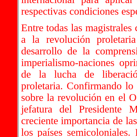
respectivas condiciones esp
Entre todas las magistrales
a la revolución proletar
desarrollo de la comprens
imperialismo-naciones opri
de la lucha de liberaci
proletaria. Confirmando lo
sobre la revolución en el O
jefatura del Presidente 
creciente importancia de las
los países semicoloniales.