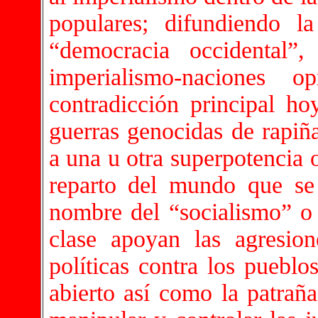
populares; difundiendo l
“democracia occidental”
imperialismo-naciones 
contradicción principal h
guerras genocidas de rapiñ
a una u otra superpotencia 
reparto del mundo que se 
nombre del “socialismo” o l
clase apoyan las agresion
políticas contra los pueblo
abierto así como la patrañ