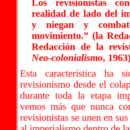
Los revisionistas c
realidad de lado del im
y niegan y combat
movimiento.” (la Reda
Redacción de la revi
Neo-colonialismo
, 1963
Esta característica ha 
revisionismo desde el colap
durante toda la etapa imp
vemos más que nunca como
revisionistas se unen en sus
al imperialismo dentro de la