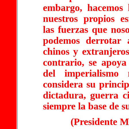
embargo, hacemos 
nuestros propios e
las fuerzas que nos
podemos derrotar a
chinos y extranjero
contrario, se apoy
del imperialismo 
considera su princip
dictadura, guerra c
siempre la base de su
(Presidente M