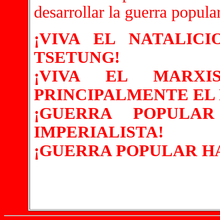
desarrollar la guerra popular
¡VIVA EL NATALIC
TSETUNG!
¡VIVA EL MARXISM
PRINCIPALMENTE EL
¡GUERRA POPULA
IMPERIALISTA!
¡GUERRA POPULAR H