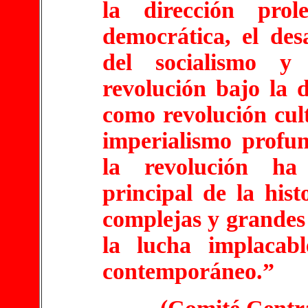
la dirección prol
democrática, el des
del socialismo y
revolución bajo la d
como revolución cult
imperialismo profu
la revolución ha
principal de la his
complejas y grandes 
la lucha implacabl
contemporáneo.”