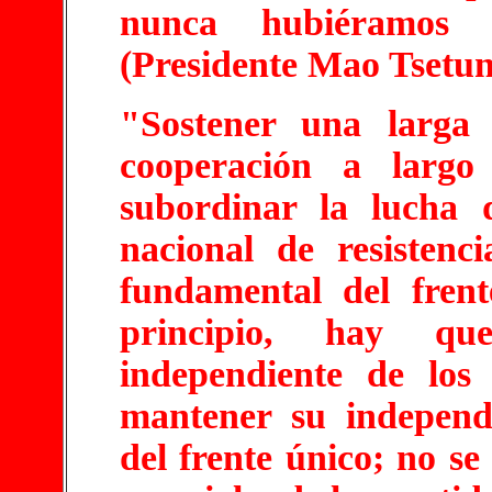
nunca hubiéramos 
(Presidente Mao Tsetu
"Sostener una larga
cooperación a largo 
subordinar la lucha 
nacional de resistenc
fundamental del frent
principio, hay qu
independiente de los
mantener su independ
del frente único; no se