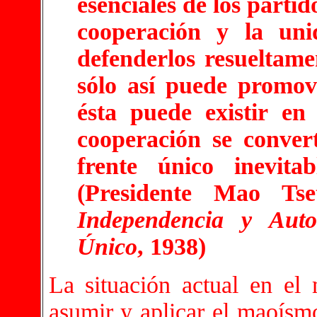
esenciales de los partid
cooperación y la uni
defenderlos resueltamen
sólo así puede promove
ésta puede existir en
cooperación se conver
frente único inevitab
(Presidente Mao Ts
Independencia y Auto
Único
, 1938)
La situación actual en e
asumir y aplicar el maoísmo