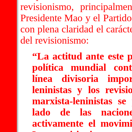
revisionismo, principalmen
Presidente Mao y el Partid
con plena claridad el caráct
del revisionismo:
“La actitud ante este 
política mundial con
línea divisoria impo
leninistas y los revis
marxista-leninistas s
lado de las nacion
activamente el movimi