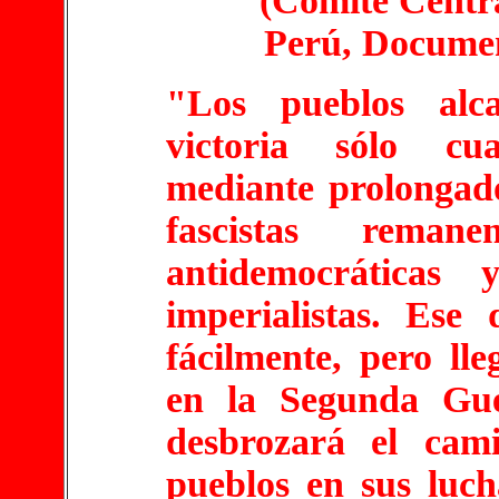
(Comité Centra
Perú, Documen
"Los pueblos alc
victoria sólo cu
mediante prolongado
fascistas reman
antidemocráticas
imperialistas. Ese
fácilmente, pero lle
en la Segunda Gue
desbrozará el cam
pueblos en sus luch