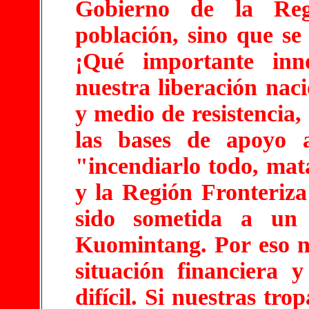
Gobierno de la Reg
población, sino que se
¡Qué importante inn
nuestra liberación naci
y medio de resistencia,
las bases de apoyo a
"incendiarlo todo, mat
y la Región Fronteriz
sido sometida a un 
Kuomintang. Por eso 
situación financiera
difícil. Si nuestras tro