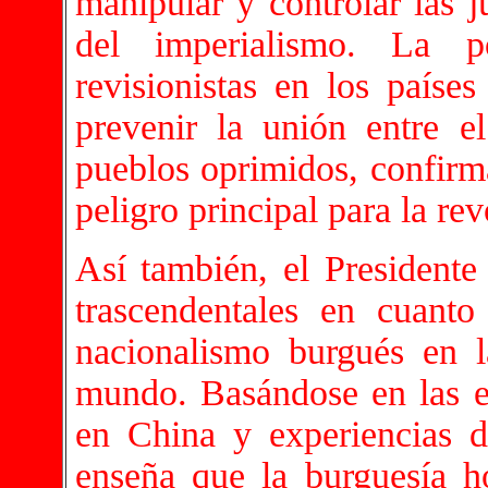
manipular y controlar las j
del imperialismo. La po
revisionistas en los países
prevenir la unión entre el
pueblos oprimidos, confirma
peligro principal para la re
Así también, el President
trascendentales en cuanto
nacionalismo burgués en l
mundo. Basándose en las ex
en China y experiencias de
enseña que la burguesía h