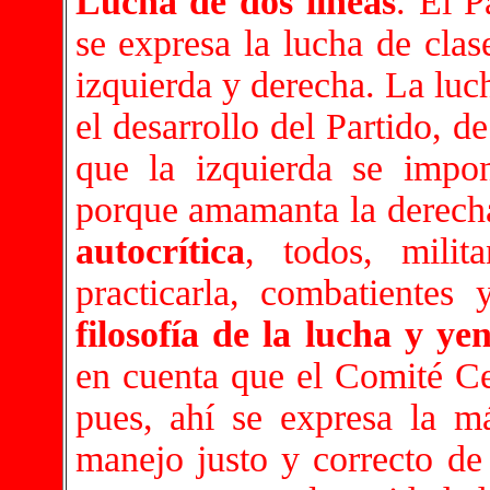
Lucha de dos líneas
. El P
se expresa la lucha de clas
izquierda y derecha. La luc
el desarrollo del Partido, d
que la izquierda se impo
porque amamanta la derech
autocrítica
, todos, milita
practicarla, combatiente
filosofía de la lucha y ye
en cuenta que el Comité Cen
pues, ahí se expresa la m
manejo justo y correcto de 