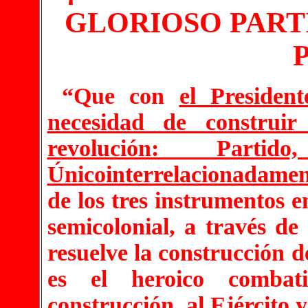
GLORIOSO PART
“Que con
el Presiden
necesidad de construir
revolución: Parti
Únicointerrelacionadamen
de los tres instrumentos e
semicolonial, a través de
resuelve la construcción de
es el heroico combat
construcción, al Ejército y