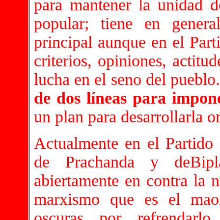
para mantener la unidad de
popular; tiene en genera
principal aunque en el Part
criterios, opiniones, actit
lucha en el seno del pueblo
de dos líneas para impone
un plan para desarrollarla 
Actualmente en el Partido
de Prachanda y deBipla
abiertamente en contra la n
marxismo que es el maoí
oscuras por refrendarlo