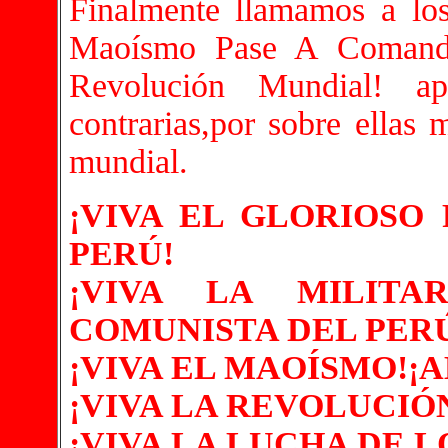
Finalmente llamamos a lo
Maoísmo Pase A Comand
Revolución Mundial! apl
contrarias,por sobre ellas 
mundial.
¡VIVA EL GLORIOSO
PERÚ!
¡VIVA LA MILITA
COMUNISTA DEL PER
¡VIVA EL MAOÍSMO!¡A
¡VIVA LA REVOLUCIÓ
¡VIVA LA LUCHA DE 