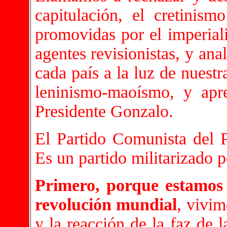
capitulación, el cretinism
promovidas por el imperiali
agentes revisionistas, y ana
cada país a la luz de nuest
leninismo-maoísmo, y apr
Presidente Gonzalo.
El Partido Comunista del P
Es un partido militarizado p
Primero, porque estamos e
revolución mundial
, vivim
y la reacción de la faz de 