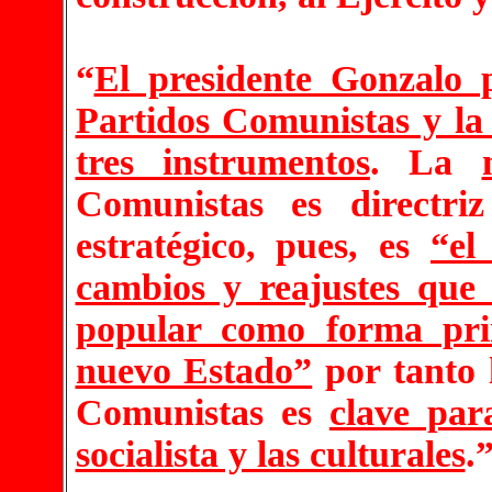
“
El presidente Gonzalo p
Partidos Comunistas y la 
tres instrumentos
. La
Comunistas es directriz
estratégico, pues, es
“el
cambios y reajustes que 
popular como forma pri
nuevo Estado”
por tanto l
Comunistas es
clave par
socialista y las culturales
.