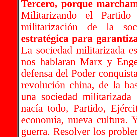
Tercero, porque marchamo
Militarizando el Parti
militarización de la 
estratégica para garantiza
La sociedad militarizada 
nos hablaran Marx y Engel
defensa del Poder conquist
revolución china, de la ba
una sociedad militarizada
nacía todo, Partido, Ejérci
economía, nueva cultura. Y
guerra. Resolver los probl