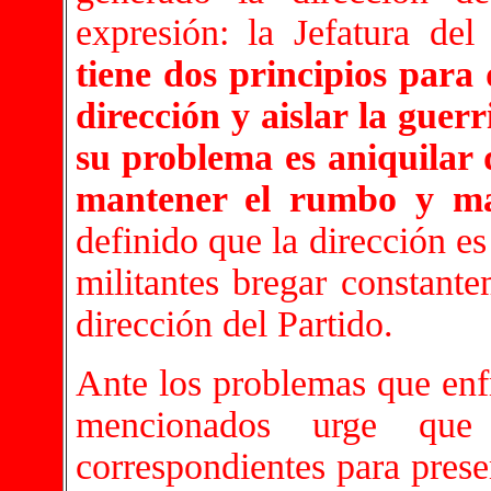
expresión: la Jefatura del
tiene dos principios para 
dirección y aislar la guerr
su problema es aniquilar 
mantener el rumbo y mat
definido que la dirección es
militantes bregar constante
dirección del Partido.
Ante los problemas que enfr
mencionados urge que 
correspondientes para prese