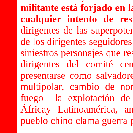
militante está forjado en 
cualquier intento de res
dirigentes de las superpot
de los dirigentes seguidores
siniestros personajes que r
dirigentes del comité ce
presentarse como salvador
multipolar, cambio de no
fuego la explotación de
Áfricay Latinoamérica, an
pueblo chino clama guerra 