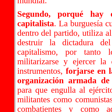
mundial.
Segundo, porqué hay q
capitalista
. La burguesía c
dentro del partido, utiliza a
destruir la dictadura del
capitalismo, por tanto 
militarizarse y ejercer l
instrumentos,
forjarse en 
organización armada de 
para que engulla al ejércit
militantes como comunista
combatientes y como ad